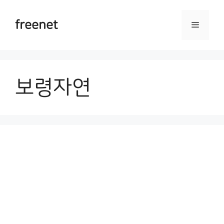
Skip
to
freenet
Menu
content
보령자연