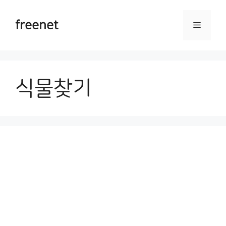
Skip
to
freenet
Menu
content
식물찾기