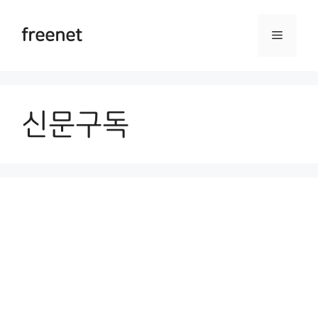
Skip
to
freenet
Menu
content
신문구독