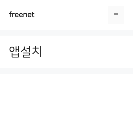
Skip
to
freenet
Menu
content
앱설치