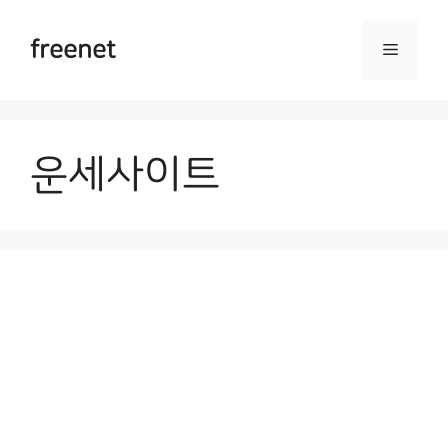
Skip
to
freenet
Menu
content
운세사이트