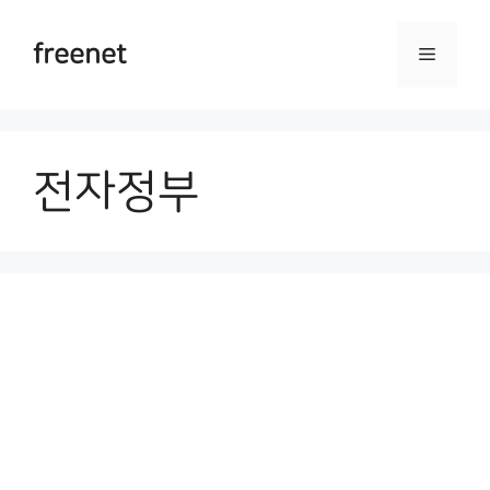
Skip
to
freenet
Menu
content
전자정부