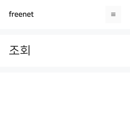
Skip
to
freenet
Menu
content
조회